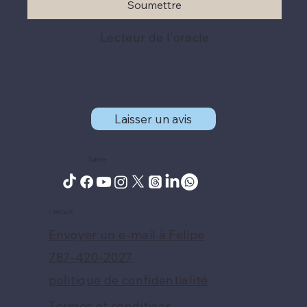
Soumettre
Lecteur de l'oracle
Laisser un avis
Suivre
Contact
Envoyer un e-mail à Felipe
787-420-2027
politique de confidentialité
Termes et conditions