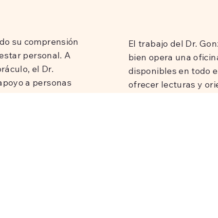
ado su comprensión
El trabajo del Dr. Go
nestar personal. A
bien opera una oficina
áculo, el Dr.
disponibles en todo e
 apoyo a personas
ofrecer lecturas y or
a vida. Sus sesiones
telefónicas y por vid
erior, lo que les
o a distancia, su mis
 avanzar con un
para ayudar a otros a 
lograr un crecimiento
zález es
e relajación y
Ser lector de cartas n
rsonas aprovechar el
propósito de su vida.
rramientas
las complejidades de l
yuda a los clientes
mentes le ha ganado e