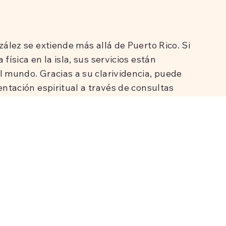
nzález se extiende más allá de Puerto Rico. Si
 física en la isla, sus servicios están
l mundo. Gracias a su clarividencia, puede
ientación espiritual a través de consultas
eo a clientes en varios países. Ya sea en persona
ión sigue siendo la misma: usar sus talentos
ver lo invisible, descubrir su fuerza interior y
 personal y espiritual.
o es solo una carrera para el Dr. González: es el
 Su dedicación a ayudar a otros a navegar por
a vida y liberar todo el potencial de sus
l respeto y la admiración de sus clientes de