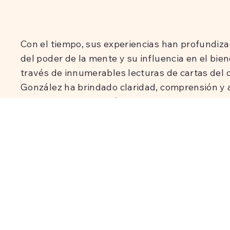
Con el tiempo, sus experiencias han profundiz
del poder de la mente y su influencia en el bie
través de innumerables lecturas de cartas del or
González ha brindado claridad, comprensión y
que buscan orientación en varios aspectos de l
ayudan a las personas a conectarse con su yo int
permite superar desafíos, adquirir sabiduría y
propósito.
Además de sus lecturas de oráculos, el Dr. Gon
ampliamente reconocido por enseñar técnicas d
prácticas de meditación que permiten a las pe
vasto potencial de sus mentes. Al combinar he
espirituales antiguas con enfoques modernos, a